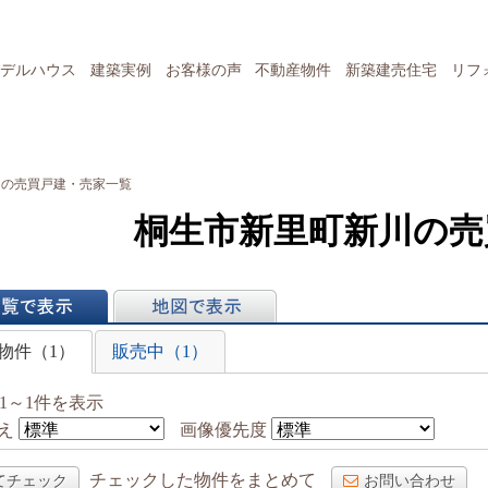
デルハウス
建築実例
お客様の声
不動産物件
新築建売住宅
リフ
川の売買戸建・売家一覧
桐生市新里町新川の売
表示
地図で表示
物件（1）
販売中（1）
1～1件を表示
え
画像優先度
チェックした物件をまとめて
てチェック
お問い合わせ