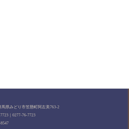
11 群馬県みどり市笠懸町阿左美763-2
-7723｜0277-76-7723
-8547