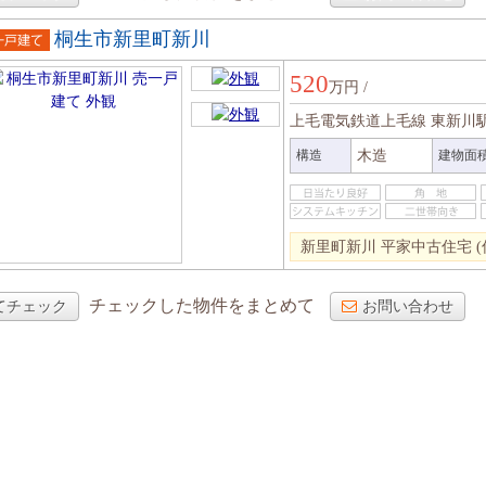
桐生市新里町新川
一戸建
520
万円
/
上毛電気鉄道上毛線 東新川
構造
木造
建物面
新里町新川 平家中古住宅 (
チェックした物件をまとめて
てチェック
お問い合わせ