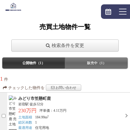
売買土地物件一覧
検索条件を変更
公開物件（1）
販売中（1）
1
件
お問い合わせ
チェックした物件を
みどり市笠懸町鹿
岩宿駅
徒歩32分
230万円
坪単価：4.11万円
2
土地面積
184.99m
総区画数
1
最適用途
住宅用地