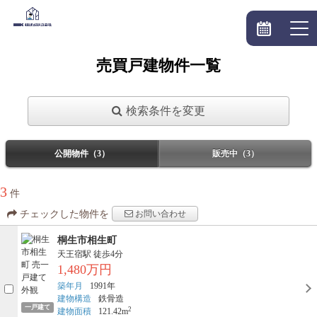
売買戸建物件一覧
検索条件を変更
公開物件（3）
販売中（3）
3
件
お問い合わせ
チェックした物件を
桐生市相生町
天王宿駅
徒歩4分
1,480万円
築年月
1991年
建物構造
鉄骨造
一戸建て
2
建物面積
121.42m