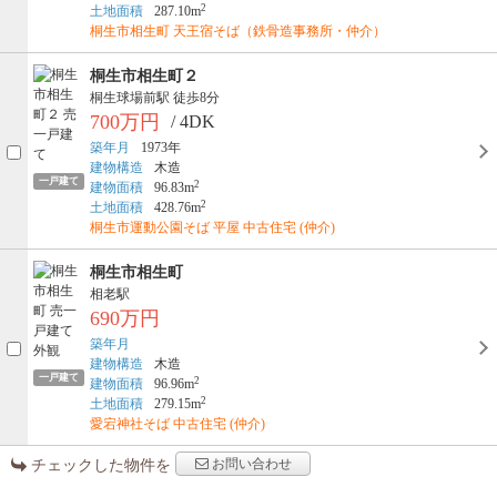
2
土地面積
287.10m
桐生市相生町 天王宿そば（鉄骨造事務所・仲介）
桐生市相生町２
桐生球場前駅
徒歩8分
700万円
/ 4DK
築年月
1973年
建物構造
木造
一戸建て
2
建物面積
96.83m
2
土地面積
428.76m
桐生市運動公園そば 平屋 中古住宅 (仲介)
桐生市相生町
相老駅
690万円
築年月
建物構造
木造
一戸建て
2
建物面積
96.96m
2
土地面積
279.15m
愛宕神社そば 中古住宅 (仲介)
お問い合わせ
チェックした物件を