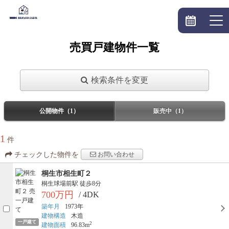
売買戸建物件一覧
検索条件を変更
公開物件（1）
販売中（1）
1
件
お問い合わせ
チェックした物件を
桐生市相生町２
桐生球場前駅
徒歩8分
700万円
/ 4DK
築年月
1973年
建物構造
木造
一戸建て
2
建物面積
96.83m